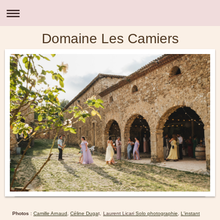
Domaine Les Camiers
Photos
:
Camille Arnaud
,
Céline Duga
t,
Laurent Licari
Solo photographie
,
L'instant